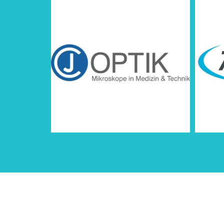
Ce 
© Cop
Cond
E-net B