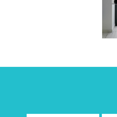
Menu 
Les données introduites sur ce
site sont cryptées en HTTPS pour
sécuriser vos données.
Accuei
Présen
Ce site met en œuvre le
règlement européen GDPR pour
Nos pr
le respect de votre vie privée.
Nos ré
Ce site veille à appliquer le
Code de Droit Economique pour
GALERI
respecter la législation.
Conta