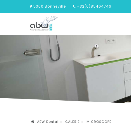
5300 Bonneville
+32(0)85464746
ABW Dental
GALERIE
MICROSCOPE