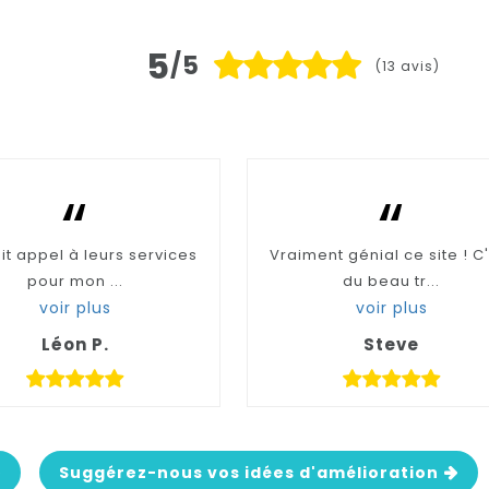
5
/5
(13 avis)
“
“
ait appel à leurs services
Vraiment génial ce site ! C
pour mon ...
du beau tr...
voir plus
voir plus
Léon P.
Steve
Suggérez-nous vos idées d'amélioration