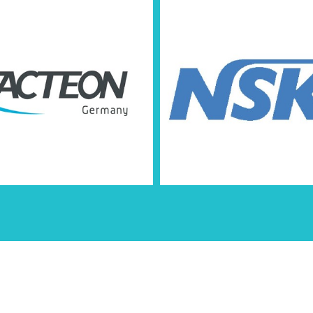
site internet utilise des cookies pour améliorer l'expérience utilisat
Mentions légales
|
Vie privée
|
Cookies
yright 2026 -
ABW Dental
-
Conditions Générales
-
Nos partenair
itions d’utilisation du site web et protection des données personn
usiness
, créateur de sites Internet pour commerçants, indépendant