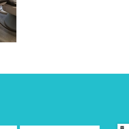
Rejoignez-nous
?
à idées
rise