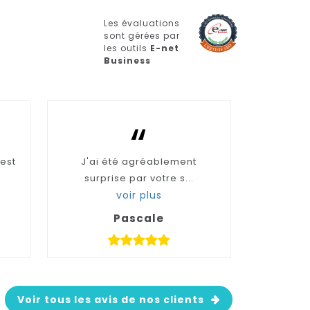
Les évaluations
sont gérées par
les outils
E-net
Business
“
'est
J'ai été agréablement
surprise par votre s...
voir plus
Pascale
Voir tous les avis de nos clients